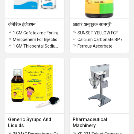
जेनेरिक इंजेक्शन
आहार अनुपूरक सामग्री
1 GM Cefotaxime For Injection USP
SUNSET YELLOW FCF
Meropenem For Injection USP
Calcium Carbonate BP / USP / FCC / Food / Industrial grade
1 GM Thiopental Sodium Injection BP
Ferrous Ascorbate
Generic Syrups And
Pharmaceutical
Liquids
Machinery