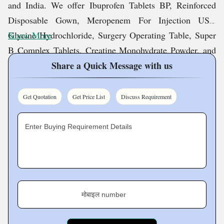
and India. We offer Ibuprofen Tablets BP, Reinforced
Disposable Gown, Meropenem For Injection USP,
Glycine Hydrochloride, Surgery Operating Table, Super
Know More
B Complex Tablets, Creatine Monohydrate Powder, and
many other products.
Share a Quick Message with us
Our experts have a revolutionary drive to succeed and are
Get Quotation
Get Price List
Discuss Requirement
steadfastly committed to bringing in only the best
products that exceed our stringent internal quality
Enter Buying Requirement Details
standards.
Manufacturing Facilities
मोबाइल number
Salius Pharma is dedicated to offering top-notch APIs,
pharmaceutical generics, nutraceuticals, and other