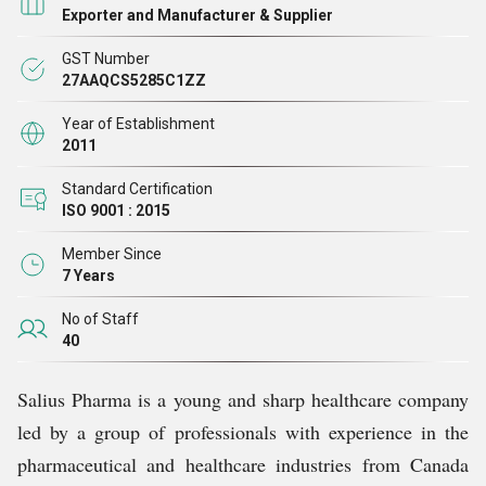
विभिन्न रिकॉर्ड रखते
हैं।
Exporter and Manufacturer & Supplier
GST Number
हमें टैबलेट और कैप्सूल से लेकर हेल्थकेयर सप्लीमेंट, हॉस्पिटल
27AAQCS5285C1ZZ
फर्नीचर, मेडिकल मशीन, फार्मा केमिकल्स, सर्जिकल डिस्पोजल आदि
Year of Establishment
तक हर उत्पाद श्रेणियों के लिए बाजार से उत्कृष्ट प्रतिक्रियाएं
2011
मिलती हैं, हमारे सभी उत्पाद श्रेणियों और संबंधित गुणवत्ता
Standard Certification
दिशानिर्देशों के बारे में समृद्ध जानकारी के साथ, हम एक उत्कृष्ट काम
ISO 9001 : 2015
कर रहे हैं और उद्योग में उच्च विकास और सफलता प्राप्त कर रहे
Member Since
हैं।
7 Years
No of Staff
40
Salius Pharma is a young and sharp healthcare company
led by a group of professionals with experience in the
pharmaceutical and healthcare industries from Canada