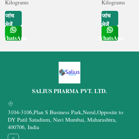
Kilograms
Kilograms
जांच
जांच
भेजें
भेजें
WhatsApp
WhatsApp
Get Latest Price
Get Latest Price
SALIUS PHARMA PVT. LTD.
3104-3106,Plan S Business Park,Nerul,Opposite to
DY Patil Satadium, Navi Mumbai, Maharashtra,
400706, India