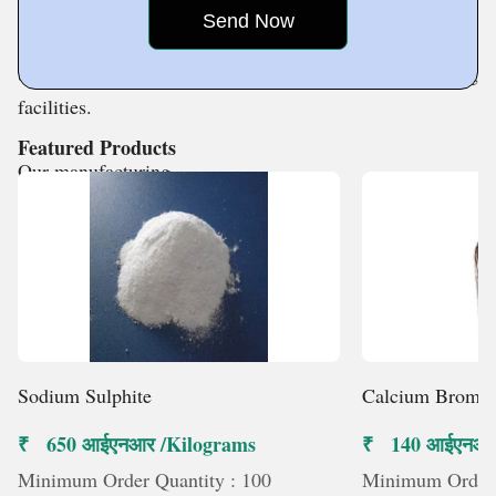
specialty items. In this highly regulated marketplace, we
have succeeded in carving out a place for ourselves due
to the support of maintained modern manufacturing
facilities.
Featured Products
Our manufacturing
Sodium Sulphite
Calcium Bromi
₹ 650 आईएनआर /Kilograms
₹ 140 आईएनआर
Minimum Order Quantity : 100
Minimum Order 