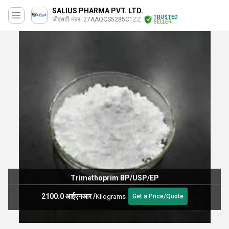
SALIUS PHARMA PVT. LTD.
TRUSTED
जीएसटी नंबर. 27AAQCS5285C1ZZ
SELLER
Trimethoprim BP/USP/EP
2100.0 आईएनआर
/
Kilograms
Get a Price/Quote