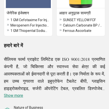
जेनेरिक इंजेक्शन
आहार अनुपूरक सामग्री
1 GM Cefotaxime For Injection USP
SUNSET YELLOW FCF
Meropenem For Injection USP
Calcium Carbonate BP / USP / FCC / Food / Industrial grade
1 GM Thiopental Sodium Injection BP
Ferrous Ascorbate
हमारे बारे में
सैलियस फार्मा प्राइवेट लिमिटेड एक ISO 9001:2018 प्रमाणित
कंपनी है, जो चिकित्सा और स्वास्थ्य सेवा क्षेत्र की कई
आवश्यकताओं को ईमानदारी से पूरा करती है। एक निर्माता के रूप में,
हम उच्च गुणवत्ता वाले इबुप्रोफेन टैबलेट बीपी, ग्लाइसिन
हाइड्रोक्लोराइड, सर्जरी ऑपरेटिंग टेबल, प्रबलित डिस्पोजेबल
गाउन, इंजेक्शन यूएसपी के लिए मेरोपेनेम, सुपर बी कॉम्प्लेक्स टैबलेट,
Show more
क्रिएटिन मोनोहाइड्रेट पाउडर, और कई अन्य उत्पाद प्रदान करके
Nature of Business