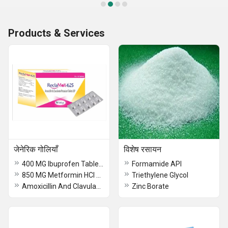
Products & Services
जेनेरिक गोलियाँ
विशेष रसायन
400 MG Ibuprofen Tablets BP
Formamide API
850 MG Metformin HCl Tablet USP
Triethylene Glycol
Amoxicillin And Clavulanate Potassium Tablets USP
Zinc Borate